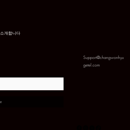
 소개합니다
Support@changwonhyu
getel.com
e